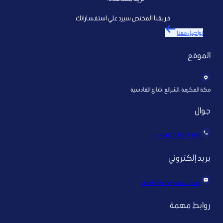
فريقنا المختص سيرد علي استفساراتك
تواصل معنا
الموقع
مكة المكرمة ،الشرائع ،شارع القادسية
جوال
966543517993 +
بريد إلكتروني
admin@sindiwaters.com
روابط مهمة