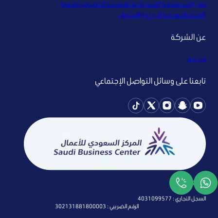
متجر السندي
مدونة السندي
الصيانة
سياسة الخصوصية
شروط
الاستخدام
سياسة الإرجاع والاستبدال
عن الشركة
من نحن
تابعنا على وسائل التواصل الإجتماعي
السجل التجاري : 4031099577
الرقم الضريبي : 302131881800003