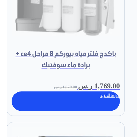
باكدج فلتر مياه بيوركم 8 مراحل ce4 +
برادة ماء سوفتيك
1,769.00
ر.س
1,879.00
ر.س
قراءة المزيد