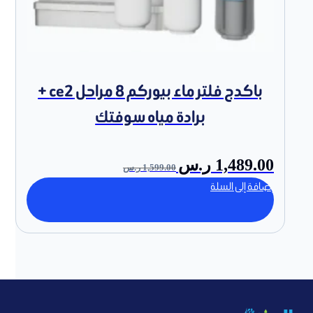
باكدج فلتر ماء بيوركم 8 مراحل ce2 +
برادة مياه سوفتك
1,489.00
ر.س
1,599.00
ر.س
إضافة إلى السلة