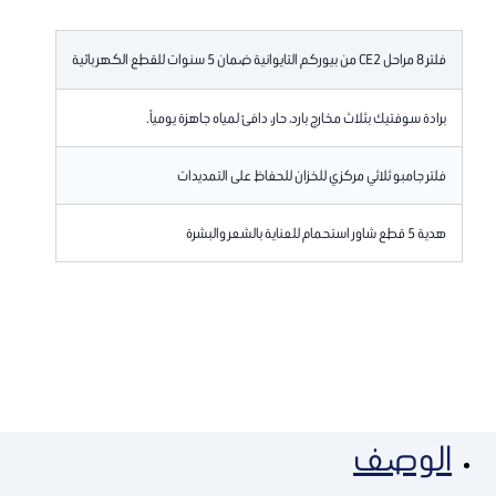
فلتر 8 مراحل CE2 من بيوركم التايوانية ضمان 5 سنوات للقطع الكهربائية
برادة سوفتيك بثلاث مخارج بارد، حار، دافئ لمياه جاهزة يومياً.
فلتر جامبو ثلاثي مركزي للخزان للحفاظ على التمديدات
هدية 5 قطع شاور استحمام للعناية بالشعر والبشرة
الوصف