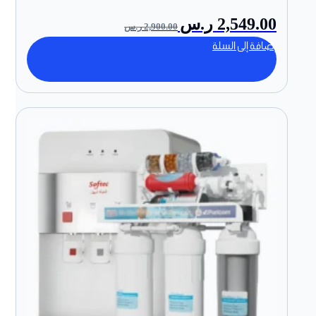
2,549.00
ر.س
2,900.00
ر.س
إضافة إلى السلة