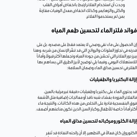
وجدت أن استخدام الفلاتر ارتبط بانخفاض أمراض القلب
والكلى والزهايمر، وكذلك انخفاض معدل الوفيات مقارنةً
بمن لم يستخدموا الفلاتر.
فوائد فلتر الماء لتحسين طعم المياه
إن الحصول على ماء نقي وصحي لا يعتمد فقط على مصدره، بل على
قدرته في تجاوز الملوثات والروائح التي قد تنفّر الإنسان من شربه، وهنا
يبرز دور الفلاتر التي تُحسّن من جودة المياه وتجعلها أكثر قبولاً وأماناً
للاستهلاك اليومي. وفيما يلي توضيح لأبرز الطرق التي يساهم بها
الفلتر في تحسين مذاق الماء وضمان السلامة:
إزالة البكتيريا والطفيليات
قد يحتوي الماء على بكتيريا وطفيليات دقيقة غير مرئية بالعين.
فالفلاتر المزودة بغشاء شبه نافذ أو معالجات إضافية مثل الأشعة
فوق البنفسجية قادرة على التخلص من هذه الكائنات. والنتيجة ماء
أكثر أماناً خاصة للأطفال وكبار السن الذين تكون مناعتهم أضعف.
إزالة الكلور ومركباته لتحسين مذاق المياه
الكلور وإن كان فعالاً في التطهير، إلا أن رائحته النفاذة قد تُنفر