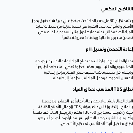
التناضح العكسي
يعتمد نظام RO على دفع الماء تحت ضغط عالي عبر غشاء دقيق يحجز
الأملاح والشوائب. هذه التقنية هي نسخة منزلية من محطات تحلية
المياه الضخمة التي تعتمد عليها دول مثل السعودية. لذلك، فهي
تضمن ماء بجودة عالية وبكفاءة معروفة عالمياً.
إعادة التمعدن وتعديل pH
بعد إزالة الأملاح والملوثات، قد يحتاج الماء لإعادة التوازن عبر إضافة
الكالسيوم والمغنيسيوم. هذه الخطوة تعطي الماء طعماً طبيعياً
وتجعله أقل حمضية. كما تضيف بعض الفلاتر مراحل إضافية
لتحسين الحموضة وجعل الماء أقرب طعماً إلى طبيعته.
نطاق TDS المناسب لمذاق المياه
الماء المثالي للشرب لا يكون خالياً تماماً من المعادن ولا محملاً
بالأملاح الزائدة. ويُقاس ذلك بمؤشر TDS (إجمالي الأملاح الذائبة)،
حيث إن ضبط النسبة بين 50–130 ملغم/لتر يجعل الماء أخف طعماً
وأكثر قبولاً للشرب. وهذا النطاق ليس معياراً صحياً صارماً، بل هو
نطاق مفضل أُثبت أنه الأنسب لمعظم الأشخاص.