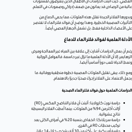
العصبي. حيث أثبتت الدراسات أن الأطفال الذين يتعرضون لمستويات
عالية من الرصاص قد يعانون من ضعف إدراكي وصعوبات في التعلم.
وبدورها الفلاتر الجيدة تقلل هذه الملوثات، مما يحمي الدماغ من
التأثيرات العصبية الخطيرة. وهذا يوضح أن فوائد فلتر الماء لا تقتصر
على الأعضاء الداخلية فقط، بل تشمل الجهاز العصبي أيضاً.
الأدلة العلمية لفوائد فلتر الماء للدماغ
رغم أن بعض الدراسات أشارت إلى علاقة بين المياه غير المعالجة ومرض
الزهايمر، إلا أن الأدلة العلمية ما تزال غير حاسمة. فالعوامل الوراثية
ونمط الحياة تلعب دوراً أساسياً أيضا.
ومع ذلك، يبقى تقليل الملوثات العصبية خطوة منطقية ووقائية، ما
يجعل الاعتماد على الفلاتر إجراءً صحيًا جديرًا بالاهتمام.
الدراسات العلمية حول فوائد فلتر الماء الصحية
دراسة نورث كارولاينا: أثبتت أن فلاتر التناضح العكسي (RO)
أزالت أكثر من 94% من الملوثات، بينما أعطت الفلاتر البسيطة
نتائج عشوائية.
دراسة سريلانكا: انخفاض بنسبة 20% في أمراض الكلى بعد
تركيب محطات RO في القرى.
دراسة أمريكية: على أكثر من 30 ألف شخص خلال 14 عامًا،