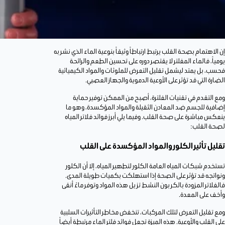
إن الاهتمام بصحة القلب يرتبط ارتباطاً وثيقاً بنوعية الماء الذي نشربه
يومياً، فالماء المفلتر لا يقتصر دوره على تحسين الطعم والرائحة
فحسب، بل يمتد ليشمل تقليل التعرض للملوثات والمواد الكيميائية
الضارة التي قد تؤثر على الأوعية الدموية والجهاز العصبي.
ومع التقدم في تقنيات الفلترة، أصبح من الممكن توفير حماية
إضافية للجسم ضد المعادن الثقيلة والمواد المؤكسدة، وهو ما
ينعكس مباشرة على صحة القلب. وفيما يلي أبرز فوائد فلاتر المياه
لصحة القلب:
تقليل تأثير الكلور والمواد المؤكسدة على القلب
تستخدم شبكات المياه العامة الكلور لتطهير المياه، إلا أن الكلور
ونواتجه قد تؤثر على الصحة إذا استهلكت بكميات طويلة المدى.
فالفلاتر المزودة بالكربون النشط تزيل هذه المواد وتوفر ماءً أنقى
وأخف على المعدة.
ومع تقليل التعرض لتلك المركبات، تنخفض مخاطر التأثيرات السلبية
على القلب والأوعية. هذه الميزة تجعل فوائد فلتر الماء مرتبطة أيضاً