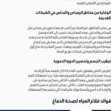
بالوقاية من الأمراض القلبية.
الوقاية من مخاطر الرصاص والنحاس في الشبكات
القديمة
في بعض المناطق، تمر المياه عبر أنابيب قديمة تحتوي على معادن مثل
الرصاص والنحاس. هذه المعادن قد تتسرب إلى الماء وتصل
للمستهلك دون أن يلاحظ. وبدورها الفلاتر عالية الكفاءة تحجز هذه
العناصر وتحمي الجسم من تراكمها في الدم، مما يقي من ارتفاع
ضغط الدم واضطرابات الأوعية. وبهذا، تصبح الفلاتر خط دفاع أول
ضد المخاطر الخفية في شبكات توزيع المياه.
ترطيب الجسم وتحسين الدورة الدموية
كثير من الناس يهملون شرب الماء إذا كان طعمه سيئًا أو رائحته
غريبة. فعندما يُحسّن الفلتر الطعم ويجعله نقيًا، يزيد استهلاك الفرد
للماء بشكل طبيعي. وهذا الترطيب الكافي ينعكس مباشرة على
الدورة الدموية وصحة القلب. بالتالي، يمكن اعتبار أن تحسين الطعم
والرائحة أحد أسرع وأبسط فوائد فلتر الماء التي يشعر بها المستهلك.
فوائد فلاتر المياه لصحة الدماغ