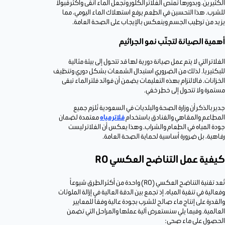
الكثيرين. وبدورها تمتص الفلاتر الكلور وتجعل الماء أنقى وأكثر قبولاً
للشرب. هذا التحسين في الطعم يرفع استهلاك الماء اليومي، مما
يزيد من ترطيب الجسم وينعكس بالإيجاب على الصحة العامة.
أهمية الصيانة لتجنّب نمو الجراثيم
الفلاتر التي لا يتم عمل صيانة دورية لها قد تتحول إلى بيئة مثالية
للبكتيريا. لذلك من الضروري استبدال الشمعات بشكل دوري وتنظيف
الخزانات. فالالتزام بهذه التعليمات يضمن أن فوائد فلتر الماء تبقى
مستمرة ولا تتحول إلى خطر خفي.
جدير بالذكر أن وزارة الصحة والبلديات في السعودية تُلزم جميع
المطاعم والمقاهي والفنادق باستخدام
فلاتر مياه
معتمدة لضمان
جودة المياه في الطعام والشراب. وهذا يعكس أن الفلاتر ليست
رفاهية، بل ضرورة أساسية لحماية الصحة العامة.
كيفية عمل التناضح العكسي RO
تُعد تقنية التناضح العكسي (RO) واحدة من أكثر الطرق شيوعاً
وفعالية في تنقية المياه، إذ تجمع بين الدقة العالية في إزالة الملوثات
والقدرة على إنتاج ماء صالح للشرب بجودة عالية وفقاً للمعايير
العالمية. وفيما يلي سنستعرض آلية عملها والمراحل التي تضمن
الحصول على ماء صحي: