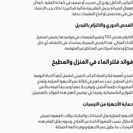
التركيب الخاطئ يؤدي إلى تسريب أو ضعف في كفاءة الفلترة. كما أن
إهمال الصيانة يجعل الفلتر بيئة مثالية للبكتيريا. لذلك يجب الاعتماد
على فني متخصص أو اتباع التعليمات بدقة.
الفحص الدوري والالتزام بالتبديل
الالتزام بفحص TDS وتغيير الشمعات في مواعيدها يضمن استمرار
الأداء المثالي. هذا الفحص البسيط يساعدك على اكتشاف أي خلل
مبكرًا وحماية أسرتك من المخاطر غير المتوقعة.
فوائد فلتر الماء في المنزل والمطبخ
تتعدى أهمية فلاتر المياه الجانب الصحي لتشمل أيضاً الحياة اليومية
داخل المطبخ، حيث تساهم في إطالة عمر الأجهزة المنزلية، وتمنح
المشروبات طعماً أفضل، وتوفر حلاً عملياً وصديقاً للبيئة بدلاً من
القوارير البلاستيكية. وفيما يلي توضيح لأهم هذه الفوائد بالتفصيل:
حماية الأجهزة من الترسبات
الأجهزة المنزلية مثل السخانات والغلايات وآلات القهوة تتعرض
لأعطال بسبب القشور الناتجة عن الأملاح. وبدوره يقلل الفلتر هذه
الترسبات، ما يطيل عمر الأجهزة ويوفر تكلفة الصيانة.