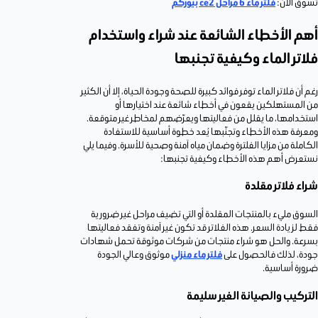
تسوق الآن:
فلتر ماء 6 مراحل ce2 بيوركم
أهم الأخطاء الشائعة عند شراء واستخدام
فلاتر الماء وكيفية تجنبها
رغم أن فلاتر الماء توفر فوائد كبيرة للصحة وجودة الحياة، إلا أن الكثير
من المستهلكين يقعون في أخطاء شائعة عند اختيارها أو
استخدامها، ما يقلل من فعاليتها ويعرّضهم لمخاطر غير متوقعة.
ومعرفة هذه الأخطاء وتجنّبها يُعد خطوة أساسية للاستفادة
الكاملة من مزايا الفلترة وضمان مياه آمنة وصحية للأسرة. وفيما يلي
نستعرض أهم هذه الأخطاء وكيفية تجنبها:
شراء فلاتر مقلدة
السوق مليء بالمنتجات المقلدة أو التي تضيف مراحل غير ضرورية
فقط لزيادة السعر. هذه الفلاتر قد تكون غير آمنة وتفقد فعاليتها
بسرعة. والحل هو شراء منتجات من شركات موثوقة تحمل شهادات
جودة، لذلك فالحصول على
فلتر ماء منزلي
موثوق وعالي الجودة
ضرورة أساسية.
التركيب والصيانة الغير سليمة