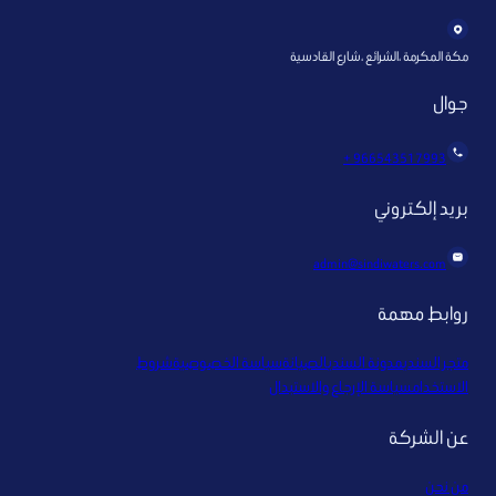
مكة المكرمة ،الشرائع ،شارع القادسية
جوال
966543517993 +
بريد إلكتروني
admin@sindiwaters.com
روابط مهمة
متجر السندي
مدونة السندي
الصيانة
سياسة الخصوصية
شروط
الاستخدام
سياسة الإرجاع والاستبدال
عن الشركة
من نحن