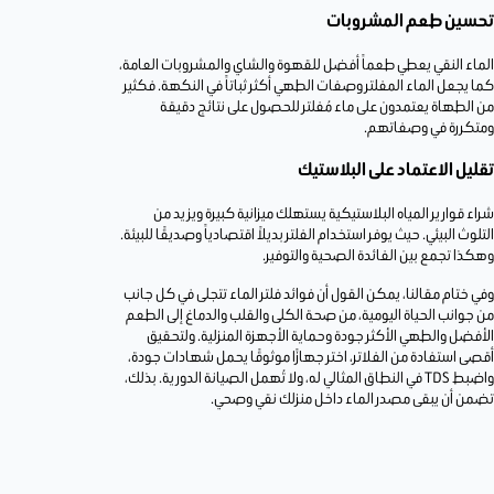
تحسين طعم المشروبات
الماء النقي يعطي طعماً أفضل للقهوة والشاي والمشروبات العامة،
كما يجعل الماء المفلتر وصفات الطهي أكثر ثباتاً في النكهة. فكثير
من الطهاة يعتمدون على ماء مُفلتر للحصول على نتائج دقيقة
ومتكررة في وصفاتهم.
تقليل الاعتماد على البلاستيك
شراء قوارير المياه البلاستيكية يستهلك ميزانية كبيرة ويزيد من
التلوث البيئي. حيث يوفر استخدام الفلتر بديلاً اقتصادياً وصديقًا للبيئة.
وهكذا تجمع بين الفائدة الصحية والتوفير.
وفي ختام مقالنا، يمكن القول أن فوائد فلتر الماء تتجلى في كل جانب
من جوانب الحياة اليومية، من صحة الكلى والقلب والدماغ إلى الطعم
الأفضل والطهي الأكثر جودة وحماية الأجهزة المنزلية. ولتحقيق
أقصى استفادة من الفلاتر، اختر جهازًا موثوقًا يحمل شهادات جودة،
واضبط TDS في النطاق المثالي له، ولا تُهمل الصيانة الدورية. بذلك،
تضمن أن يبقى مصدر الماء داخل منزلك نقي وصحي.