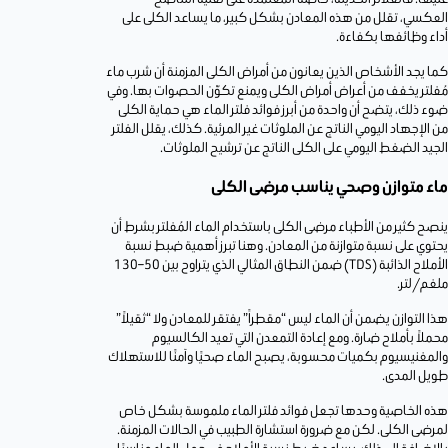
العكسي، تقلل من هذه المعادن بشكل كبير، ما يساعد الكلى على
أداء وظائفها بكفاءة.
كما يجد الأشخاص الذين يعانون من أمراض الكلى المزمنة أن شرب ماء
مُفلتر يخفف من أعراض أمراض الكلى ويمنع تكوّن الحصوات بها. وفي
ضوء ذلك، يتضح أن واحدة من أبرز فوائد فلتر الماء هي حماية الكلى
من الإجهاد اليومي الناتج عن الملوثات غير المرئية. كذلك، يقلل الفلتر
الجيد الضغط اليومي على الكلى الناتج عن ترشيح الملوثات.
ماء متوازن وصحي يناسب مرضى الكلى
ينصح كثير من الأطباء مرضى الكلى باستخدام الماء المُفلتر بشرط أن
يحتوي على نسبة متوازنة من المعادن. وهنا تبرز أهمية ضبط نسبة
الأملاح الذائبة (TDS) ضمن النطاق المثالي الذي يتراوح بين 50–130
ملغم/لتر.
هذا التوازن يضمن أن الماء ليس “مقطراً” يفتقر للمعادن ولا “ثقيلاً”
محملاً بأملاح ضارة. ومع إعادة التمعدن التي تعيد الكالسيوم
والمغنيسيوم بكميات محسوبة، يصبح الماء صحيًا وآمنًا للاستهلاك
طويل المدى.
هذه الخاصية وحدها تجعل فوائد فلتر الماء ملموسة بشكل خاص
لمرضى الكلى. لكن مع ضرورة استشارة الطبيب في الحالات المزمنة.